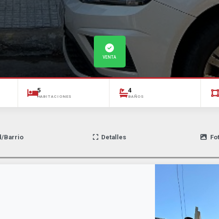
VENTA
5
4
HABITACIONES
BAÑOS
d/Barrio
Detalles
Fo