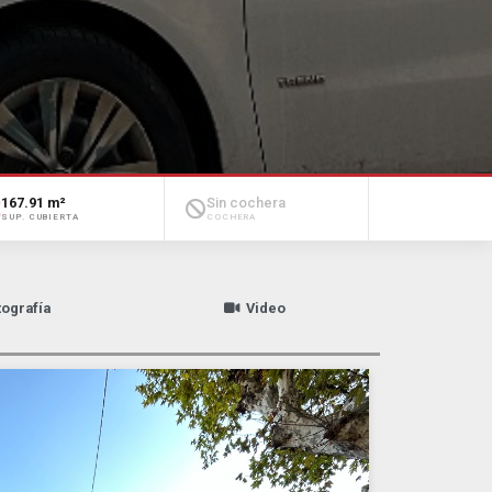
167.91 m²
Sin cochera
SUP. CUBIERTA
COCHERA
tografía
Video