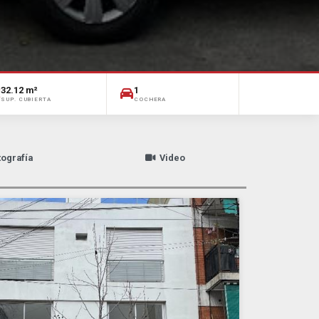
32.12 m²
1
SUP. CUBIERTA
COCHERA
tografía
Video