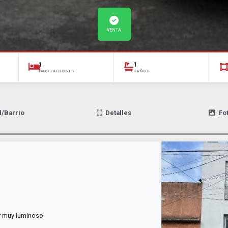
VENTA
1
1
HABITACIONES
BAÑOS
d/Barrio
Detalles
Fo
ar muy luminoso