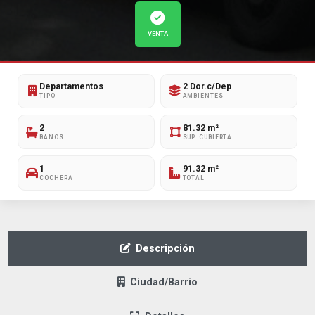
VENTA
Departamentos
2 Dor.c/Dep
TIPO
AMBIENTES
2
81.32 m²
BAÑOS
SUP. CUBIERTA
1
91.32 m²
COCHERA
TOTAL
Descripción
Ciudad/Barrio