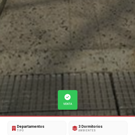
VENTA
VENTA
Departamentos
3 Dormitorios
TIPO
AMBIENTES