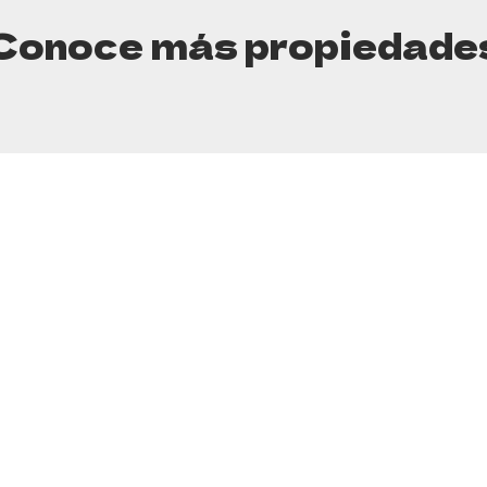
Conoce más propiedade
Contacto
Espe
(+54 11) 45232700
(+54 11) 45239900