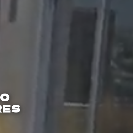
DO
RES