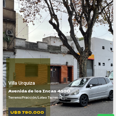
Villa Urquiza
Avenida de los Incas 4100
Terreno/Fracción/Loteo Terrenos
U$S 790,000