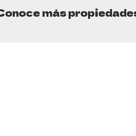
Conoce más propiedade
Contacto
Espe
(+54 11) 45232700
(+54 11) 45239900